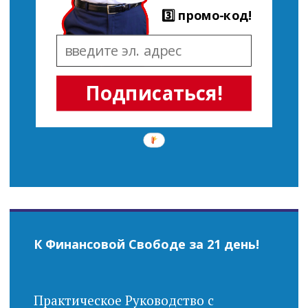
3️⃣ промо-код!
Подписаться!
К Финансовой Свободе за 21 день!
Практическое Руководство с