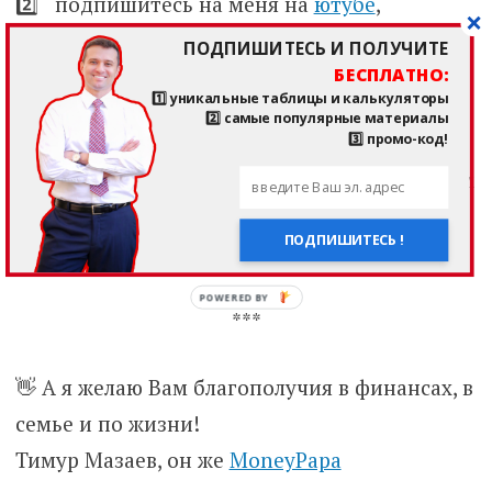
2️⃣ подпишитесь на меня на
ютубе
,
в
телеграм
и во
вконтакте
ПОДПИШИТЕСЬ И ПОЛУЧИТЕ
БЕСПЛАТНО:
3️⃣ поставьте лайк и напишите
1️⃣ уникальные таблицы и калькуляторы
комментарий под любым постом
2️⃣ самые популярные материалы
3️⃣ промо-код!
Так я буду знать, что я и моя команда делаем
что-то важное и нужное для людей! Заранее
ПОДПИШИТЕСЬ !
большое спасибо!
***
👋 А я желаю Вам благополучия в финансах, в
семье и по жизни!
Тимур Мазаев, он же
MoneyPapa