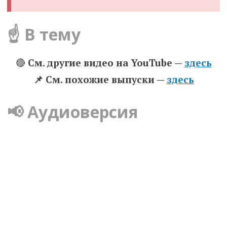
☝️ В тему
🔴
См. другие видео на YouTube —
здесь
📌 Cм. похожие выпуски —
здесь
📢 Аудиоверсия