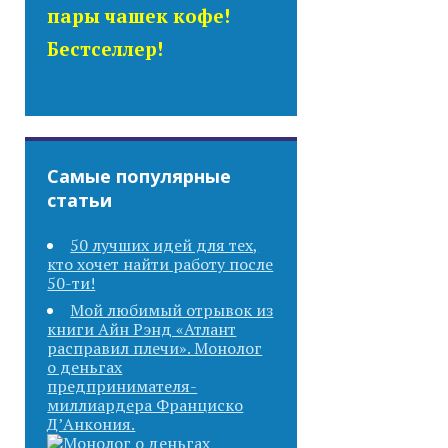
пары чашек кофе!
Бестселлер!
Самые популярные
статьи
50 лучших идей для тех,
кто хочет найти работу после
50-ти!
Мой любимый отрывок из
книги Айн Рэнд «Атлант
расправил плечи». Монолог
о деньгах
предпринимателя-
миллиардера Франциско
Д’Анкония.