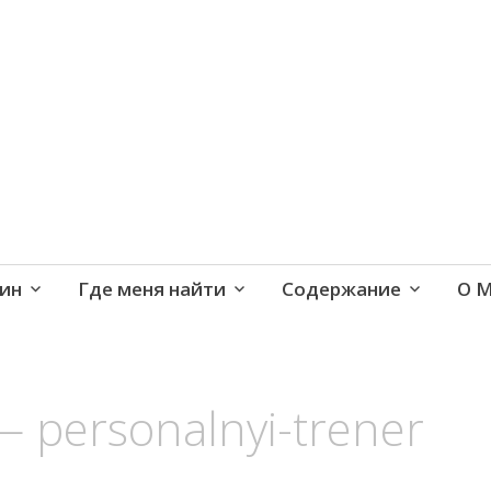
е и активная жизнь 40+
ин
Где меня найти
Содержание
О 
 personalnyi-trener