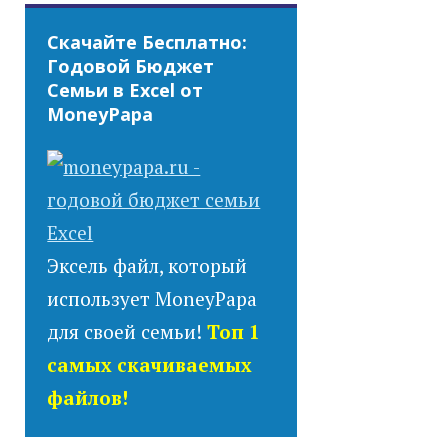
Скачайте Бесплатно:
Годовой Бюджет
Семьи в Excel от
MoneyPapa
Эксель файл, который
использует MoneyPapa
для своей семьи!
Топ 1
самых скачиваемых
файлов!