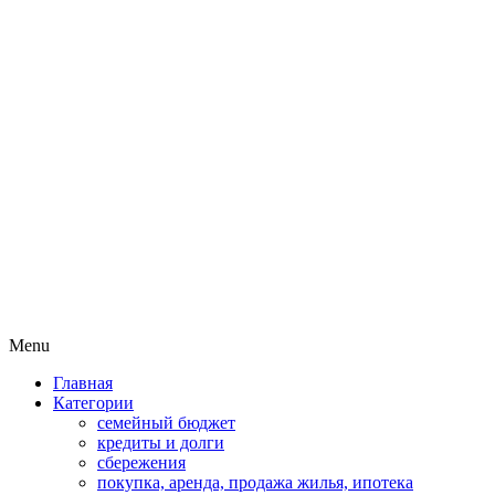
Пассивный доход на бирже и
MoneyPapa
активная жизнь 40+
Skip
Menu
to
Главная
content
Категории
семейный бюджет
кредиты и долги
сбережения
покупка, аренда, продажа жилья, ипотека