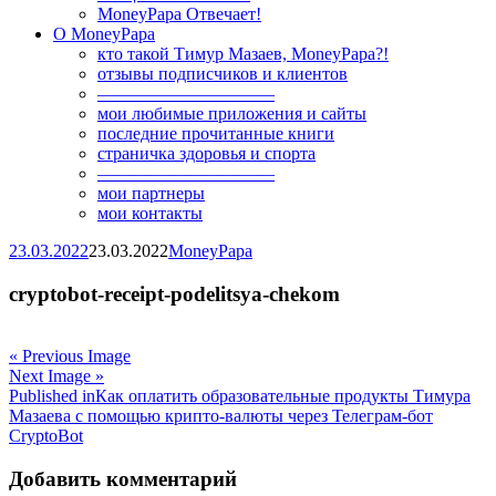
MoneyPapa Отвечает!
О MoneyPapa
кто такой Тимур Мазаев, MoneyPapa?!
отзывы подписчиков и клиентов
——————————
мои любимые приложения и сайты
последние прочитанные книги
страничка здоровья и спорта
——————————
мои партнеры
мои контакты
23.03.2022
23.03.2022
MoneyPapa
cryptobot-receipt-podelitsya-chekom
« Previous Image
Next Image »
Навигация
Published in
Как оплатить образовательные продукты Тимура
Мазаева с помощью крипто-валюты через Телеграм-бот
по
CryptoBot
записям
Добавить комментарий