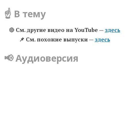
☝️ В тему
🔴
См. другие видео на YouTube —
здесь
📌 Cм. похожие выпуски —
здесь
📢 Аудиоверсия