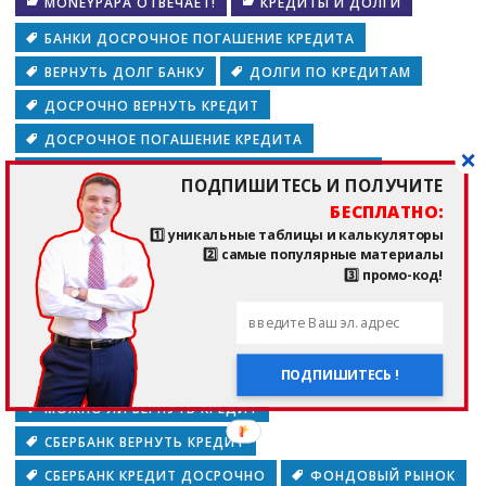
MONEYPAPA ОТВЕЧАЕТ!
КРЕДИТЫ И ДОЛГИ
БАНКИ ДОСРОЧНОЕ ПОГАШЕНИЕ КРЕДИТА
ВЕРНУТЬ ДОЛГ БАНКУ
ДОЛГИ ПО КРЕДИТАМ
ДОСРОЧНО ВЕРНУТЬ КРЕДИТ
ДОСРОЧНОЕ ПОГАШЕНИЕ КРЕДИТА
ДОСРОЧНОЕ ПОГАШЕНИЕ КРЕДИТА ВЕРНУТЬ
ПОДПИШИТЕСЬ И ПОЛУЧИТЕ
ДОСРОЧНЫЕ КРЕДИТЫ БАНКА
БЕСПЛАТНО:
1️⃣ уникальные таблицы и калькуляторы
ДОСРОЧНЫЙ ВОЗВРАТ КРЕДИТА
2️⃣ самые популярные материалы
ДОСРОЧНЫЙ ПЛАТЕЖ КРЕДИТА
3️⃣ промо-код!
КАК ВЕРНУТЬ ДОЛГ
КАК ПОГАСИТЬ КРЕДИТ ДОСРОЧНО
КАЛЬКУЛЯТОР ДОСРОЧНОГО ПОГАШЕНИЯ КРЕДИТА
ПОДПИШИТЕСЬ !
МОЖНО ЛИ ВЕРНУТЬ КРЕДИТ
СБЕРБАНК ВЕРНУТЬ КРЕДИТ
СБЕРБАНК КРЕДИТ ДОСРОЧНО
ФОНДОВЫЙ РЫНОК