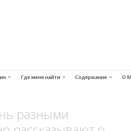
е и активная жизнь 40+
ин
Где меня найти
Содержание
О 
ень разными
но рассказывают о