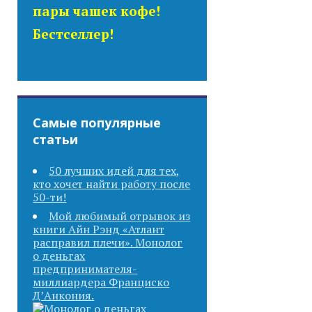
пары чашек кофе!
Бестселлер!
Самые популярные
статьи
50 лучших идей для тех,
кто хочет найти работу после
50-ти!
Мой любимый отрывок из
книги Айн Рэнд «Атлант
расправил плечи». Монолог
о деньгах
предпринимателя-
миллиардера Франциско
Д’Анкония.