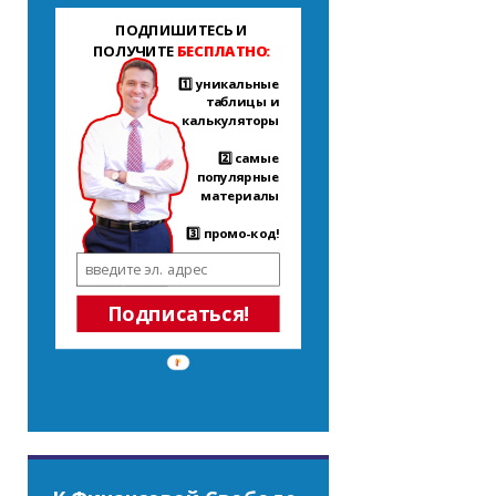
ПОДПИШИТЕСЬ И
ПОЛУЧИТЕ
БЕСПЛАТНО:
1️⃣ уникальные
таблицы и
калькуляторы
2️⃣ самые
популярные
материалы
3️⃣ промо-код!
Подписаться!