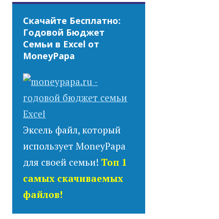
Скачайте Бесплатно:
Годовой Бюджет
Семьи в Excel от
MoneyPapa
Эксель файл, который
использует MoneyPapa
для своей семьи!
Топ 1
самых скачиваемых
файлов!