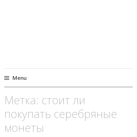
MoneyPapa
Пассивный доход на бирже и активная
жизнь 40+
Menu
Skip
Метка:
стоит ли
to
content
покупать серебряные
монеты