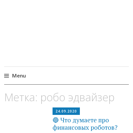
MoneyPapa
Пассивный доход на бирже и активная
жизнь 40+
Menu
Skip
Метка:
робо эдвайзер
to
content
24.09.2020
🔵 Что думаете про
финансовых роботов?