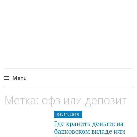
MoneyPapa
Пассивный доход на бирже и активная
жизнь 40+
Menu
Skip
Метка:
офз или депозит
to
content
08.11.2023
Где хранить деньги: на
банковском вкладе или