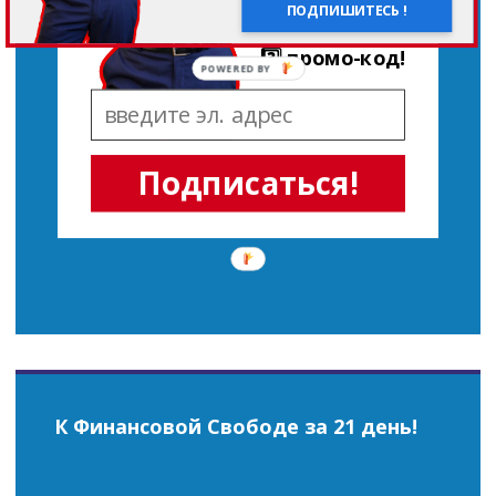
ПОДПИШИТЕСЬ !
3️⃣ промо-код!
POWERED BY
Подписаться!
К Финансовой Свободе за 21 день!