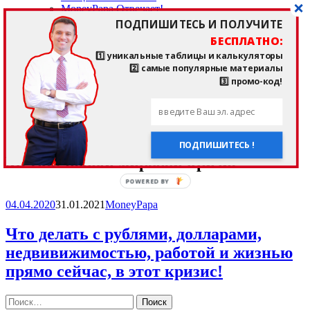
MoneyPapa Отвечает!
О MoneyPapa
ПОДПИШИТЕСЬ И ПОЛУЧИТЕ
кто такой Тимур Мазаев, MoneyPapa?!
БЕСПЛАТНО:
отзывы подписчиков и клиентов
1️⃣ уникальные таблицы и калькуляторы
——————————
2️⃣ самые популярные материалы
мои любимые приложения и сайты
3️⃣ промо-код!
последние прочитанные книги
страничка здоровья и спорта
——————————
мои партнеры
мои контакты
ПОДПИШИТЕСЬ !
Метка:
новый мировой кризис
POWERED BY
04.04.2020
31.01.2021
MoneyPapa
Что делать с рублями, долларами,
недвивижимостью, работой и жизнью
прямо сейчас, в этот кризис!
Найти: