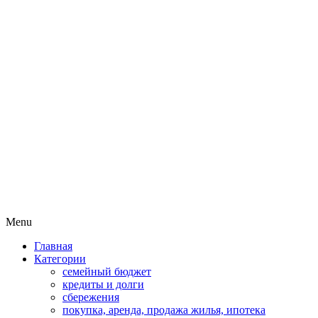
Пассивный доход на бирже и
MoneyPapa
активная жизнь 40+
Skip
Menu
to
Главная
content
Категории
семейный бюджет
кредиты и долги
сбережения
покупка, аренда, продажа жилья, ипотека