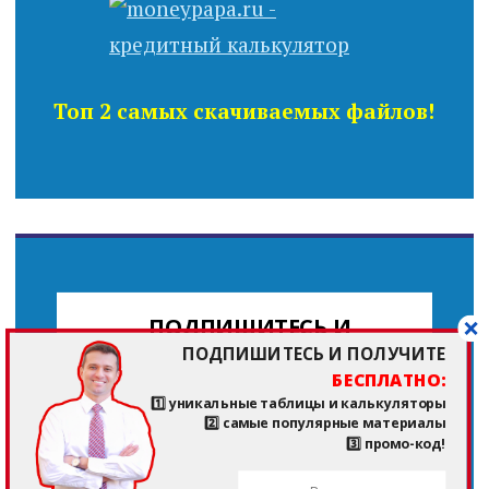
Топ 2 самых скачиваемых файлов!
ПОДПИШИТЕСЬ И
ПОДПИШИТЕСЬ И ПОЛУЧИТЕ
ПОЛУЧИТЕ
БЕСПЛАТНО:
БЕСПЛАТНО:
1️⃣ уникальные таблицы и калькуляторы
1️⃣ уникальные
2️⃣ самые популярные материалы
таблицы и
3️⃣ промо-код!
калькуляторы