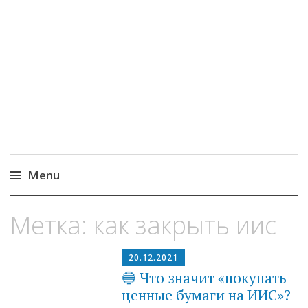
MoneyPapa
Пассивный доход на бирже и активная
жизнь 40+
Menu
Skip
Метка:
как закрыть иис
to
content
20.12.2021
🔵 Что значит «покупать
ценные бумаги на ИИС»?