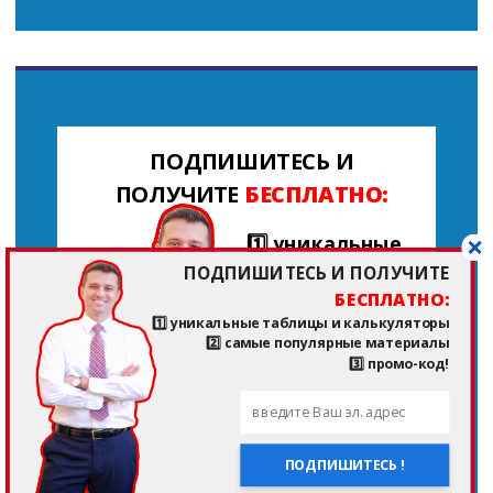
ПОДПИШИТЕСЬ И
ПОЛУЧИТЕ
БЕСПЛАТНО:
1️⃣ уникальные
таблицы и
ПОДПИШИТЕСЬ И ПОЛУЧИТЕ
калькуляторы
БЕСПЛАТНО:
1️⃣ уникальные таблицы и калькуляторы
2️⃣ самые популярные материалы
2️⃣ самые
3️⃣ промо-код!
популярные
материалы
ПОДПИШИТЕСЬ !
3️⃣ промо-код!