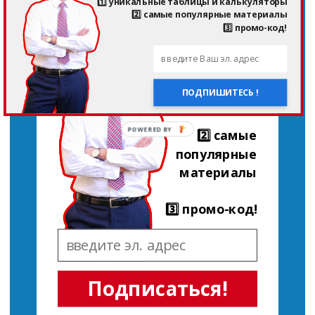
1️⃣ уникальные таблицы и калькуляторы
ПОДПИШИТЕСЬ И
2️⃣ самые популярные материалы
ПОЛУЧИТЕ
БЕСПЛАТНО:
3️⃣ промо-код!
1️⃣ уникальные
таблицы и
ПОДПИШИТЕСЬ !
калькуляторы
POWERED BY
2️⃣ самые
популярные
материалы
3️⃣ промо-код!
Подписаться!