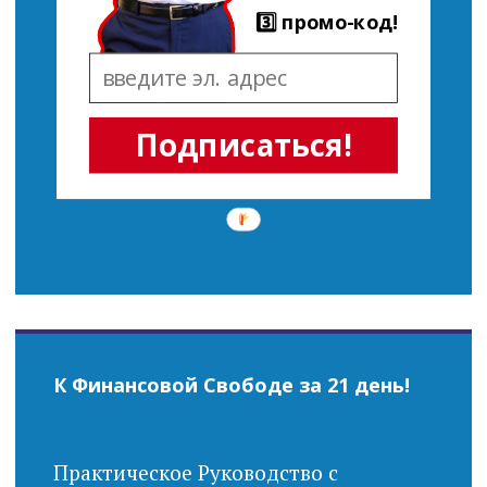
3️⃣ промо-код!
Подписаться!
К Финансовой Свободе за 21 день!
Практическое Руководство с