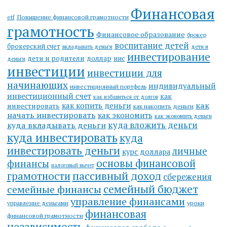
Финансовая
Повышение финансовой грамотности
etf
грамотность
Финансовое образование
брокер
воспитание детей
брокерский счет
вкладывать деньги
дети и
инвестирование
дети и родители
доллар
иис
деньги
инвестиции
инвестиции для
начинающих
индивидуальный
инвестиционный портфель
инвестиционный счет
как
как избавиться от долгов
как
как копить деньги
инвестировать
как накопить деньги
начать инвестировать
как экономить
как экономить деньги
куда вложить деньги
куда вкладывать деньги
куда инвестировать
куда
инвестировать деньги
личные
курс доллара
основы финансовой
финансы
налоговый вычет
грамотности
пассивный доход
сбережения
семейный бюджет
семейные финансы
управление финансами
уроки
управление деньгами
финансовая
финансовой грамотности
независимость