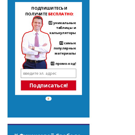
ПОДПИШИТЕСЬ И
ПОЛУЧИТЕ
БЕСПЛАТНО:
1️⃣ уникальные
таблицы и
калькуляторы
2️⃣ самые
популярные
материалы
3️⃣ промо-код!
Подписаться!