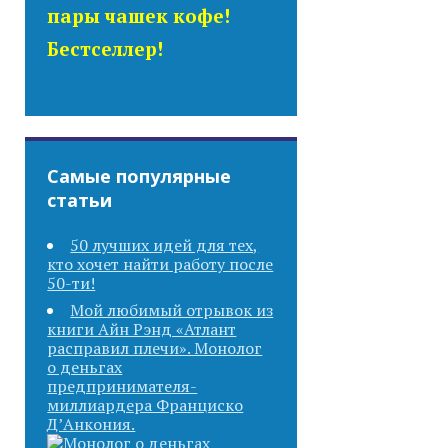
пары чашек кофе!
Бестселлер!
Самые популярные
статьи
50 лучших идей для тех,
кто хочет найти работу после
50-ти!
Мой любимый отрывок из
книги Айн Рэнд «Атлант
расправил плечи». Монолог
о деньгах
предпринимателя-
миллиардера Франциско
Д’Анкония.