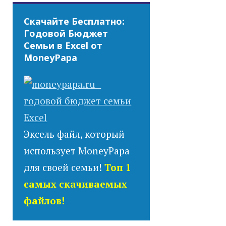
Скачайте Бесплатно:
Годовой Бюджет
Семьи в Excel от
MoneyPapa
Эксель файл, который
использует MoneyPapa
для своей семьи!
Топ 1
самых скачиваемых
файлов!