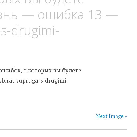
знь — ошибка 13 —
-s-drugimi-
Next Image »