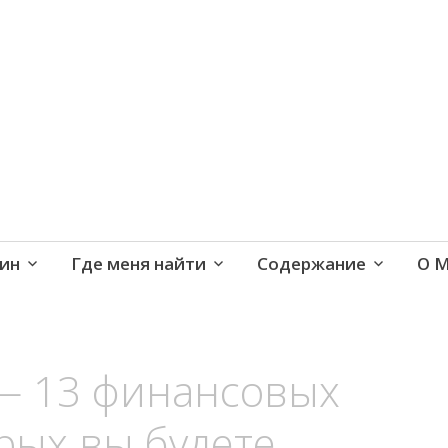
е и активная жизнь 40+
ин
Где меня найти
Содержание
О 
— 13 финансовых
рых вы будете