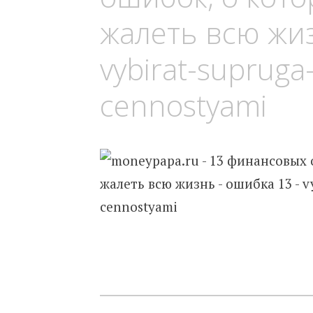
жалеть всю жи
vybirat-supruga
cennostyami
Навигация