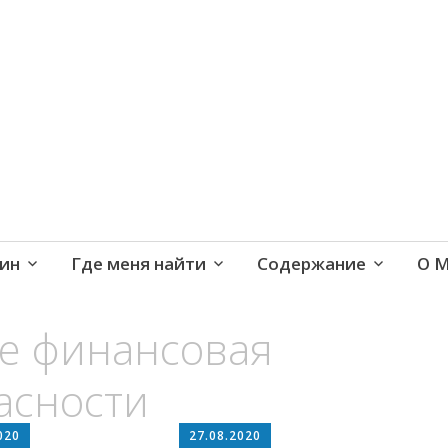
е и активная жизнь 40+
ин
Где меня найти
Содержание
О 
ое финансовая
асности
020
27.08.2020