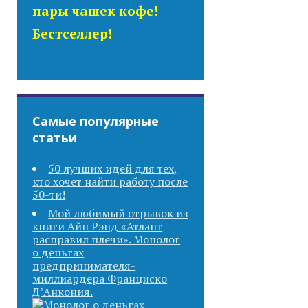
пары чашек кофе!
Бестселлер!
Самые популярные
статьи
50 лучших идей для тех,
кто хочет найти работу после
50-ти!
Мой любимый отрывок из
книги Айн Рэнд «Атлант
расправил плечи». Монолог
о деньгах
предпринимателя-
миллиардера Франциско
Д’Анкония.