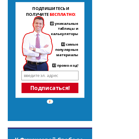
ПОДПИШИТЕСЬ И
ПОЛУЧИТЕ
БЕСПЛАТНО:
1️⃣ уникальные
таблицы и
калькуляторы
2️⃣ самые
популярные
материалы
3️⃣ промо-код!
Подписаться!