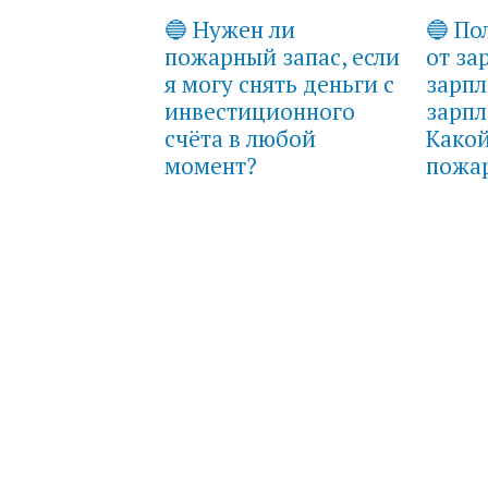
🔵 Нужен ли
🔵 По
пожарный запас, если
от за
я могу снять деньги с
зарпл
инвестиционного
зарпл
счёта в любой
Како
момент?
пожа