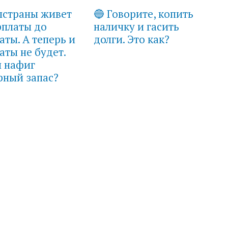
лстраны живет
🔵 Говорите, копить
рплаты до
наличку и гасить
аты. А теперь и
долги. Это как?
аты не будет.
й нафиг
рный запас?