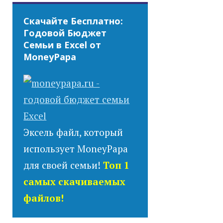
Скачайте Бесплатно:
Годовой Бюджет
Семьи в Excel от
MoneyPapa
Эксель файл, который
использует MoneyPapa
для своей семьи!
Топ 1
самых скачиваемых
файлов!