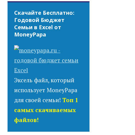
Скачайте Бесплатно:
Годовой Бюджет
Семьи в Excel от
MoneyPapa
Эксель файл, который
использует MoneyPapa
для своей семьи!
Топ 1
самых скачиваемых
файлов!