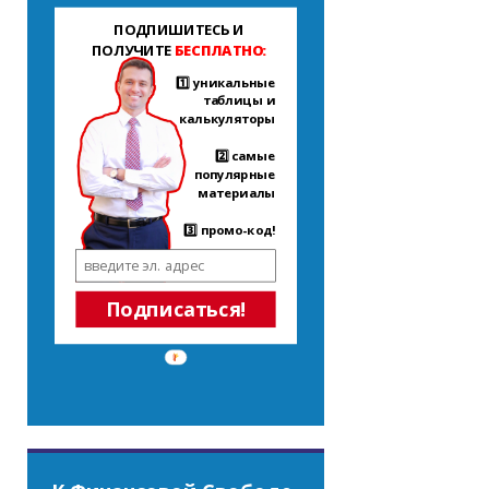
ПОДПИШИТЕСЬ И
ПОЛУЧИТЕ
БЕСПЛАТНО:
1️⃣ уникальные
таблицы и
калькуляторы
2️⃣ самые
популярные
материалы
3️⃣ промо-код!
Подписаться!