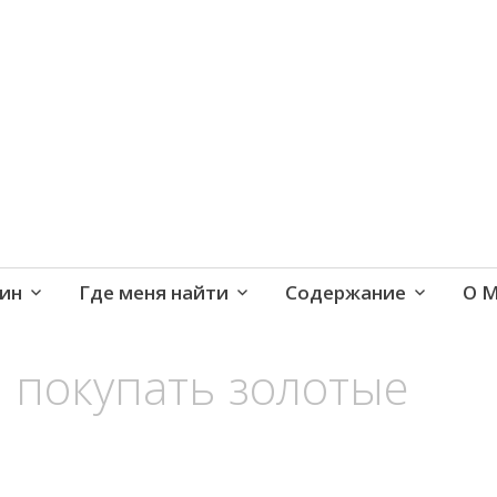
е и активная жизнь 40+
ин
Где меня найти
Содержание
О 
и покупать золотые