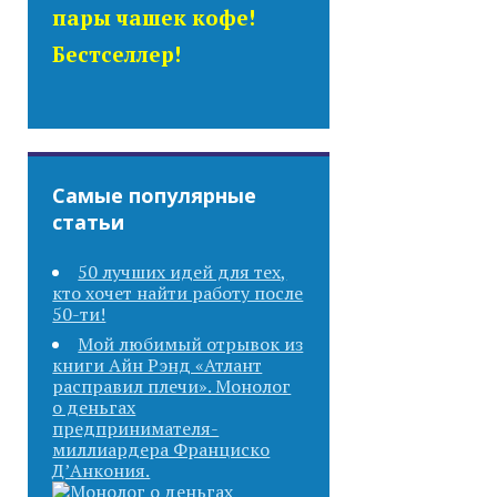
пары чашек кофе!
Бестселлер!
Самые популярные
статьи
50 лучших идей для тех,
кто хочет найти работу после
50-ти!
Мой любимый отрывок из
книги Айн Рэнд «Атлант
расправил плечи». Монолог
о деньгах
предпринимателя-
миллиардера Франциско
Д’Анкония.