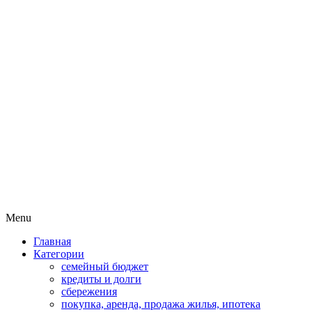
Пассивный доход на бирже и
MoneyPapa
активная жизнь 40+
Skip
Menu
to
Главная
content
Категории
семейный бюджет
кредиты и долги
сбережения
покупка, аренда, продажа жилья, ипотека