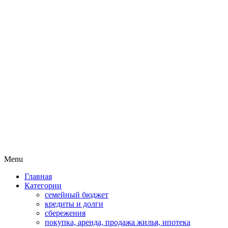
Пассивный доход на бирже и
MoneyPapa
активная жизнь 40+
Skip
Menu
to
Главная
content
Категории
семейный бюджет
кредиты и долги
сбережения
покупка, аренда, продажа жилья, ипотека