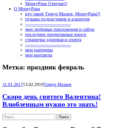
MoneyPapa Отвечает!
О MoneyPapa
кто такой Тимур Мазаев, MoneyPapa?!
отзывы подписчиков и клиентов
——————————
мои любимые приложения и сайты
последние прочитанные книги
страничка здоровья и спорта
——————————
мои партнеры
мои контакты
Метка:
праздник февраль
31.01.2017
13.02.2019
Тимур Мазаев
Скоро день святого Валентина!
Влюбленным нужно это знать!
Найти: