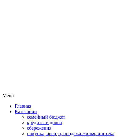
Пассивный доход на бирже и
MoneyPapa
активная жизнь 40+
Skip
Menu
to
Главная
content
Категории
семейный бюджет
кредиты и долги
сбережения
покупка, аренда, продажа жилья, ипотека