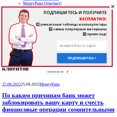
MoneyPapa Отвечает!
О MoneyPapa
ПОДПИШИТЕСЬ И ПОЛУЧИТЕ
кто такой Тимур Мазаев, MoneyPapa?!
отзывы подписчиков и клиентов
БЕСПЛАТНО:
——————————
1️⃣ уникальные таблицы и калькуляторы
мои любимые приложения и сайты
2️⃣ самые популярные материалы
последние прочитанные книги
3️⃣ промо-код!
страничка здоровья и спорта
——————————
мои партнеры
мои контакты
ПОДПИШИТЕСЬ !
Метка:
подозрительные операции
клиентов
POWERED BY
25.09.2022
25.09.2022
MoneyPapa
По каким причинам банк может
заблокировать вашу карту и счесть
финансовые операции сомнительными