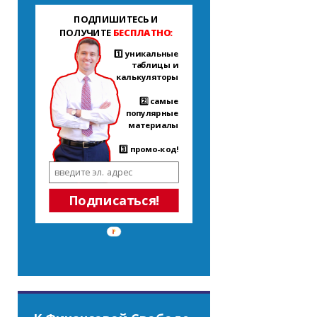
ПОДПИШИТЕСЬ И
ПОЛУЧИТЕ
БЕСПЛАТНО:
1️⃣ уникальные
таблицы и
калькуляторы
2️⃣ самые
популярные
материалы
3️⃣ промо-код!
Подписаться!