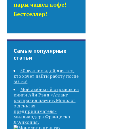
пары чашек кофе!
Бестселлер!
Самые популярные
статьи
50 лучших идей для тех,
кто хочет найти работу после
50-ти!
Мой любимый отрывок из
книги Айн Рэнд «Атлант
расправил плечи». Монолог
о деньгах
предпринимателя-
миллиардера Франциско
Д’Анкония.