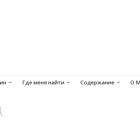
е и активная жизнь 40+
ин
Где меня найти
Содержание
О 
ц