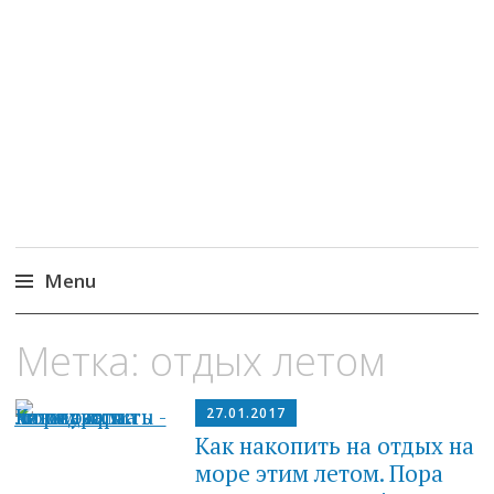
MoneyPapa
Пассивный доход на бирже и активная
жизнь 40+
Menu
Skip
Метка:
отдых летом
to
content
27.01.2017
Как накопить на отдых на
море этим летом. Пора