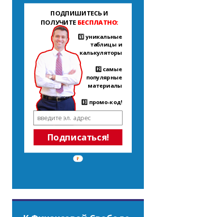
ПОДПИШИТЕСЬ И
ПОЛУЧИТЕ
БЕСПЛАТНО:
1️⃣ уникальные
таблицы и
калькуляторы
2️⃣ самые
популярные
материалы
3️⃣ промо-код!
Подписаться!