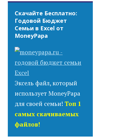
Скачайте Бесплатно:
Годовой Бюджет
Семьи в Excel от
MoneyPapa
Эксель файл, который
использует MoneyPapa
для своей семьи!
Топ 1
самых скачиваемых
файлов!