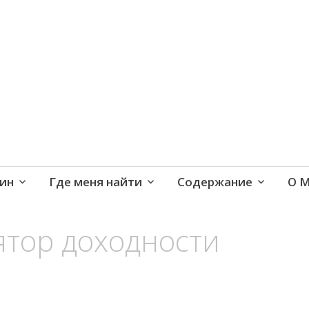
е и активная жизнь 40+
ин
Где меня найти
Содержание
О 
ятор доходности