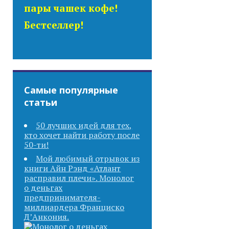
пары чашек кофе!
Бестселлер!
Самые популярные
статьи
50 лучших идей для тех,
кто хочет найти работу после
50-ти!
Мой любимый отрывок из
книги Айн Рэнд «Атлант
расправил плечи». Монолог
о деньгах
предпринимателя-
миллиардера Франциско
Д’Анкония.