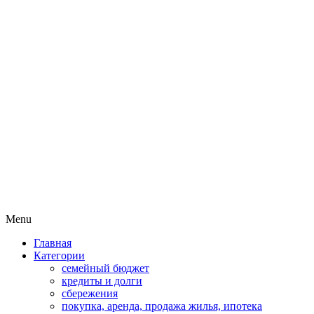
Пассивный доход на бирже и
MoneyPapa
активная жизнь 40+
Skip
Menu
to
Главная
content
Категории
семейный бюджет
кредиты и долги
сбережения
покупка, аренда, продажа жилья, ипотека