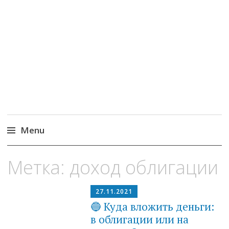
MoneyPapa
Пассивный доход на бирже и активная
жизнь 40+
Menu
Skip
Метка:
доход облигации
to
content
27.11.2021
🔵 Куда вложить деньги:
в облигации или на