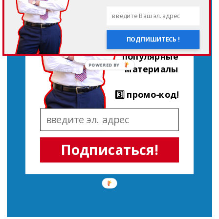
таблицы и
калькуляторы
ПОДПИШИТЕСЬ !
2️⃣ самые
популярные
POWERED BY
материалы
3️⃣ промо-код!
Подписаться!