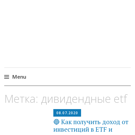
MoneyPapa
Пассивный доход на бирже и активная
жизнь 40+
Menu
Skip
Метка:
дивидендные etf
to
content
08.07.2020
🔵 Как получить доход от
инвестиций в ETF и