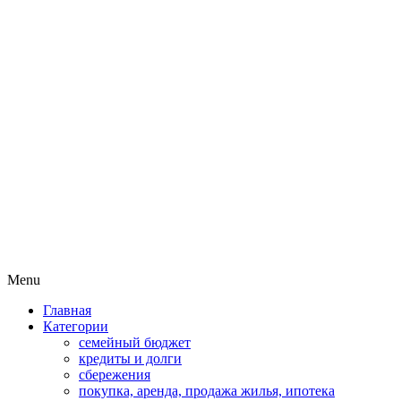
Пассивный доход на бирже и
MoneyPapa
активная жизнь 40+
Skip
Menu
to
Главная
content
Категории
семейный бюджет
кредиты и долги
сбережения
покупка, аренда, продажа жилья, ипотека