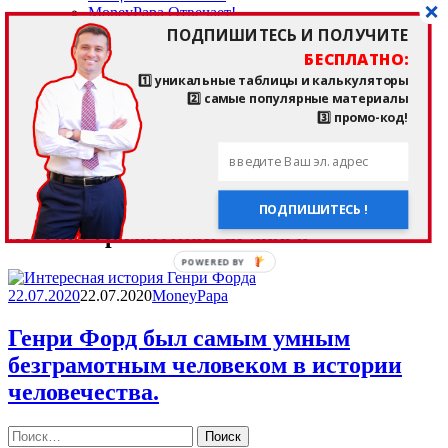
MoneyPapa Отвечает!
О MoneyPapa
ПОДПИШИТЕСЬ И ПОЛУЧИТЕ
кто такой Тимур Мазаев, MoneyPapa?!
БЕСПЛАТНО:
отзывы подписчиков и клиентов
1️⃣ уникальные таблицы и калькуляторы
——————————
2️⃣ самые популярные материалы
мои любимые приложения и сайты
3️⃣ промо-код!
последние прочитанные книги
страничка здоровья и спорта
——————————
мои партнеры
мои контакты
ПОДПИШИТЕСЬ !
Метка:
грамотный человек
POWERED BY
22.07.2020
22.07.2020
MoneyPapa
Генри Форд был самым умным
безграмотным человеком в истории
человечества.
Найти: