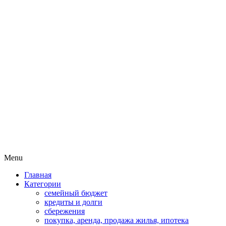
Пассивный доход на бирже и
MoneyPapa
активная жизнь 40+
Skip
Menu
to
Главная
content
Категории
семейный бюджет
кредиты и долги
сбережения
покупка, аренда, продажа жилья, ипотека