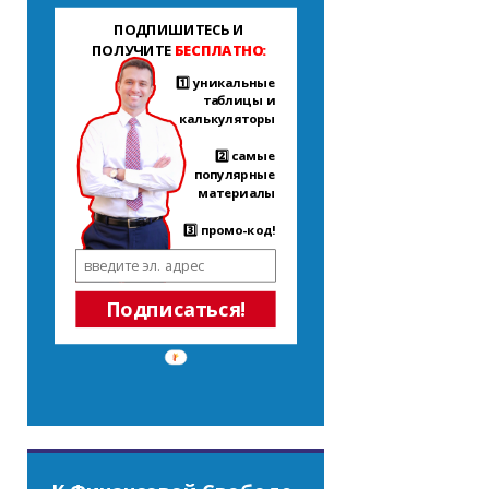
ПОДПИШИТЕСЬ И
ПОЛУЧИТЕ
БЕСПЛАТНО:
1️⃣ уникальные
таблицы и
калькуляторы
2️⃣ самые
популярные
материалы
3️⃣ промо-код!
Подписаться!