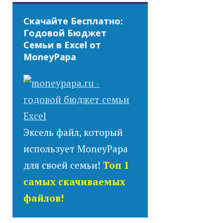
Скачайте Бесплатно:
Годовой Бюджет
Семьи в Excel от
MoneyPapa
Эксель файл, который
использует MoneyPapa
для своей семьи!
Топ 1
самых скачиваемых
файлов!