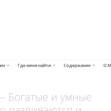
е и активная жизнь 40+
ин
Где меня найти
Содержание
О 
— Богатые и умные
о развиваются и