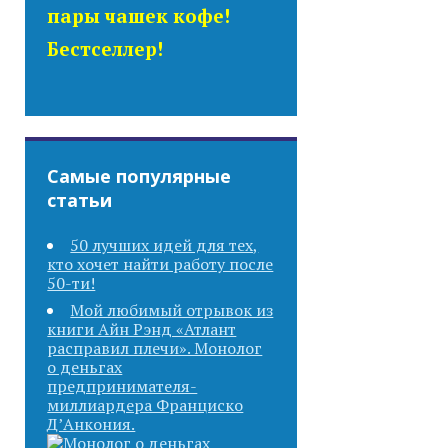
пары чашек кофе!
Бестселлер!
Самые популярные
статьи
50 лучших идей для тех,
кто хочет найти работу после
50-ти!
Мой любимый отрывок из
книги Айн Рэнд «Атлант
расправил плечи». Монолог
о деньгах
предпринимателя-
миллиардера Франциско
Д’Анкония.