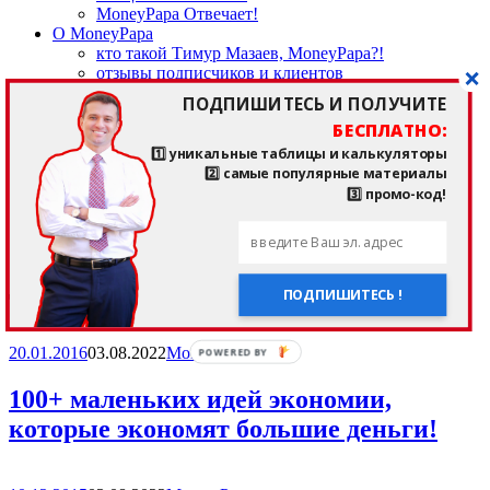
MoneyPapa Отвечает!
О MoneyPapa
кто такой Тимур Мазаев, MoneyPapa?!
отзывы подписчиков и клиентов
——————————
ПОДПИШИТЕСЬ И ПОЛУЧИТЕ
мои любимые приложения и сайты
БЕСПЛАТНО:
последние прочитанные книги
страничка здоровья и спорта
1️⃣ уникальные таблицы и калькуляторы
——————————
2️⃣ самые популярные материалы
мои партнеры
3️⃣ промо-код!
мои контакты
Search Results for:
инвест инструмент
доллар
ПОДПИШИТЕСЬ !
20.01.2016
03.08.2022
Money Papa
POWERED BY
100+ маленьких идей экономии,
которые экономят большие деньги!