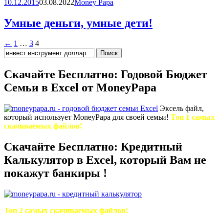
10.12.2015
03.08.2022
Money Papa
Умные деньги, умные дети!
Posts
←
1
…
3
4
Найти:
navigation
Скачайте Бесплатно: Годовой Бюджет
Семьи в Excel от MoneyPapa
Эксель файл,
который использует MoneyPapa для своей семьи!
Топ 1 самых
скачиваемых файлов!
Скачайте Бесплатно: Кредитный
Калькулятор в Excel, который Вам не
покажут банкиры !
Топ 2 самых скачиваемых файлов!