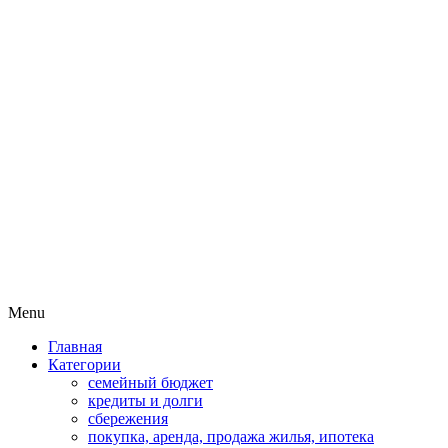
Пассивный доход на бирже и
MoneyPapa
активная жизнь 40+
Skip
Menu
to
Главная
content
Категории
семейный бюджет
кредиты и долги
сбережения
покупка, аренда, продажа жилья, ипотека