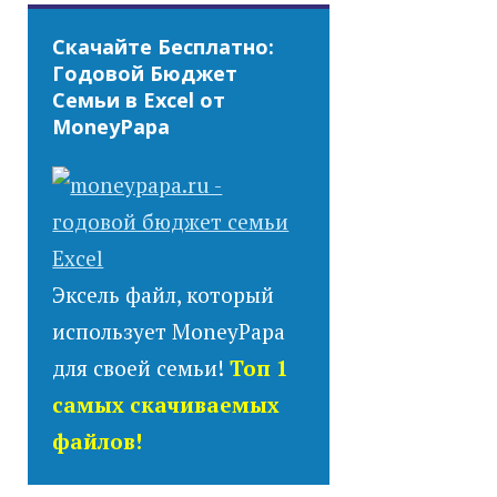
Скачайте Бесплатно:
Годовой Бюджет
Семьи в Excel от
MoneyPapa
Эксель файл, который
использует MoneyPapa
для своей семьи!
Топ 1
самых скачиваемых
файлов!