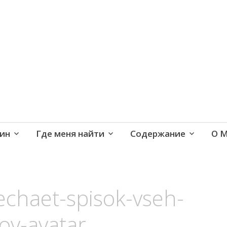
е и активная жизнь 40+
ин
Где меня найти
Содержание
О 
chaet-spisok-vseh-
ov-avatar