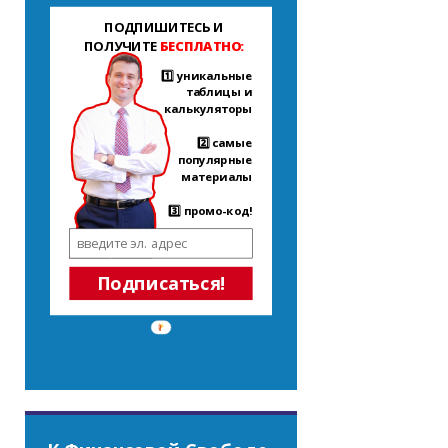
ПОДПИШИТЕСЬ И
ПОЛУЧИТЕ
БЕСПЛАТНО:
1️⃣ уникальные
таблицы и
калькуляторы
2️⃣ самые
популярные
материалы
3️⃣ промо-код!
Подписаться!