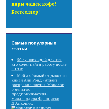
пары чашек кофе!
Бестселлер!
Самые популярные
статьи
50 лучших идей для тех,
кто хочет найти работу после
50-ти!
Мой любимый отрывок из
книги Айн Рэнд «Атлант
расправил плечи». Монолог
о деньгах
предпринимателя-
миллиардера Франциско
Д’Анкония.