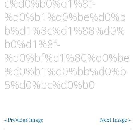
c%d0%b0%d1%8f-
%d0%b1%d0%be%d0%b
b%d1%8c%d1%88%d0%
b0%d1%8f-
%d0%bf%d1%80%d0%be
%d0%b1%d0%bb%d0%b
5%d0%bc%d0%b0
« Previous Image
Next Image »
Навигация