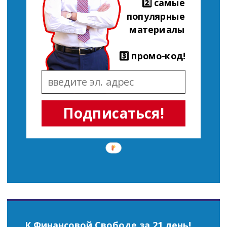
2️⃣ самые
популярные
материалы
3️⃣ промо-код!
Подписаться!
К Финансовой Свободе за 21 день!