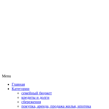
Пассивный доход на бирже и
MoneyPapa
активная жизнь 40+
Skip
Menu
to
Главная
content
Категории
семейный бюджет
кредиты и долги
сбережения
покупка, аренда, продажа жилья, ипотека